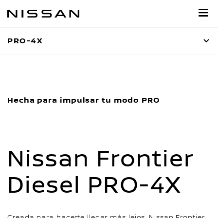
Ir
al
contenido
PRO-4X
principal
Hecha para impulsar tu modo PRO
Nissan Frontier
Diesel PRO-4X
Creada para hacerte llegar más lejos, Nissan Frontier