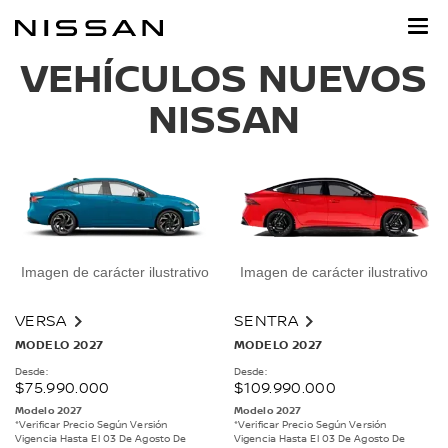
Ir
al
contenido
principal
VEHÍCULOS NUEVOS
NISSAN
Imagen de carácter ilustrativo
Imagen de carácter ilustrativo
VERSA
SENTRA
MODELO 2027
MODELO 2027
Desde:
Desde:
$75.990.000
$109.990.000
Modelo 2027
Modelo 2027
*Verificar Precio Según Versión
*Verificar Precio Según Versión
Vigencia Hasta El 03 De Agosto De
Vigencia Hasta El 03 De Agosto De