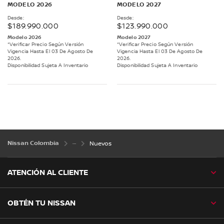
MODELO 2026
MODELO 2027
Desde:
Desde:
$189.990.000
$123.990.000
Modelo 2026
Modelo 2027
*Verificar Precio Según Versión
*Verificar Precio Según Versión
Vigencia Hasta El 03 De Agosto De
Vigencia Hasta El 03 De Agosto De
2026.
2026.
Disponibilidad Sujeta A Inventario
Disponibilidad Sujeta A Inventario
Nissan Colombia
Nuevos
ATENCIÓN AL CLIENTE
OBTÉN TU NISSAN