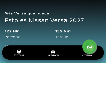
Más Versa que nunca
Esto es Nissan Versa 2027
122 HP
155 Nm
Potencia
Torque
Motor 1.6L
4 cilindros
TEST DRIVE
SHOWROOM
COTÍZALO
Nissan Versa 2027 es el
resultado de la obsesión
por conseguir un sedán que
lograra superarse a sí
mismo. Diseñado para