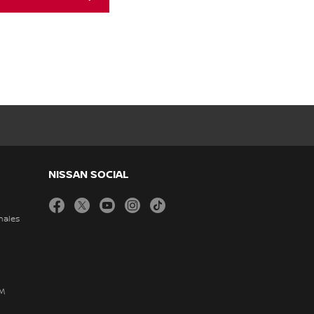
NISSAN SOCIAL
facebook
twitter
youtube
instagram
tiktok
nales
DM