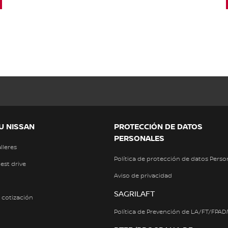
U NISSAN
PROTECCIÓN DE DATOS
PERSONALES
alleres
Política de protección de datos Perso
test drive
Aviso de privacidad
SAGRILAFT
a cotización
Política de Prevención de LA/FT/FPA