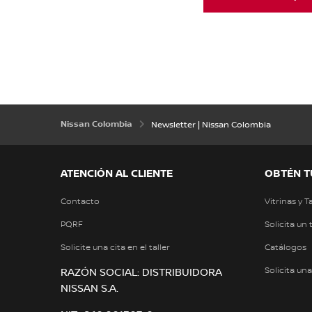
Nissan Colombia
Newsletter | Nissan Colombia
ATENCIÓN AL CLIENTE
OBTÉN T
Contacto
Vitrinas y T
PQRF
Solicita un 
Solicite una cita en el taller
Catálogos
Solicita un
RAZÓN SOCIAL: DISTRIBUIDORA
NISSAN S.A.