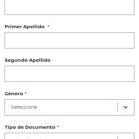
Primer Apellido
Segundo Apellido
Género
se
Seleccione
u
op
Tipo de Documento
se