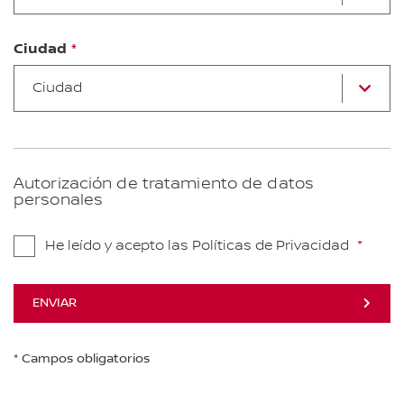
d
la
li
Ciudad
Ci
Ciudad
Autorización de tratamiento de datos
personales
He leído y acepto las Políticas de Privacidad
ENVIAR
* Campos obligatorios