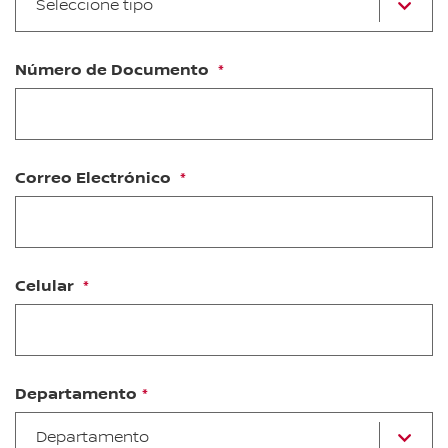
Seleccione tipo
u
op
Número de Documento
Correo Electrónico
Celular
Departamento
Se
Departamento
u