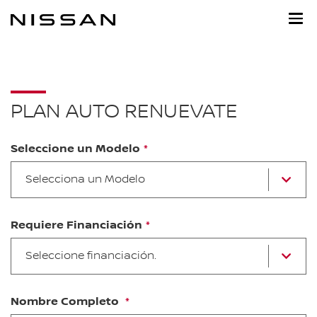
Ir
al
contenido
principal
PLAN AUTO RENUEVATE
Seleccione un Modelo
Se
Selecciona un Modelo
u
m
d
la
Requiere Financiación
Li
Ti
Seleccione financiación.
d
fi
Nombre Completo