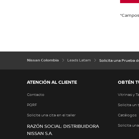
*Campos 
Nissan Colombia
Leads Latam
Solicita una Prueba d
ATENCIÓN AL CLIENTE
OBTÉN T
Contacto
Vitrinas y T
PQRF
Solicita un 
Solicite una cita en el taller
Catálogos
Solicita un
RAZÓN SOCIAL: DISTRIBUIDORA
NISSAN S.A.