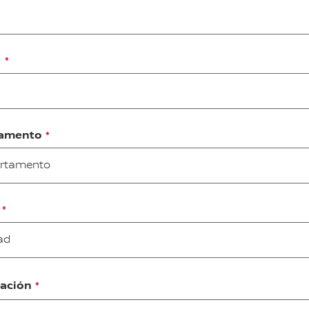
r
amento
rtamento
ad
cación