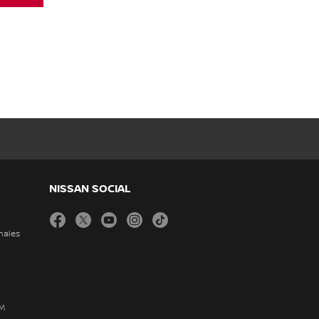
NISSAN SOCIAL
facebook
twitter
youtube
instagram
tiktok
nales
DM