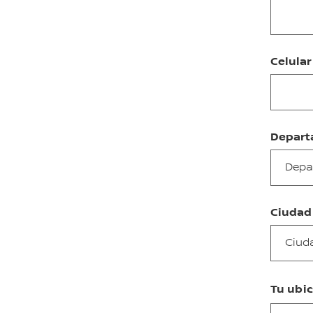
Celula
Depart
Depa
Ciudad
Ciud
Tu ubi