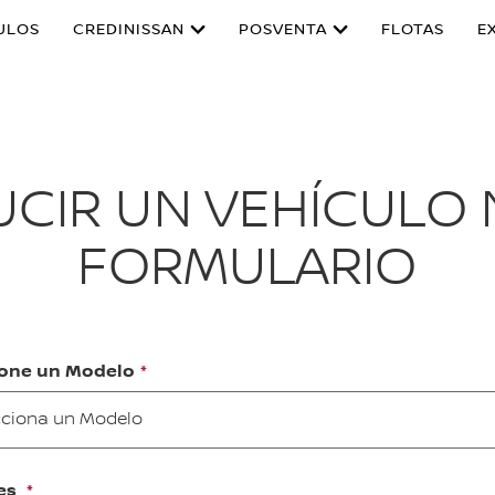
ULOS
CREDINISSAN
POSVENTA
FLOTAS
E
CIR UN VEHÍCULO 
FORMULARIO
ione un Modelo
cciona un Modelo
es