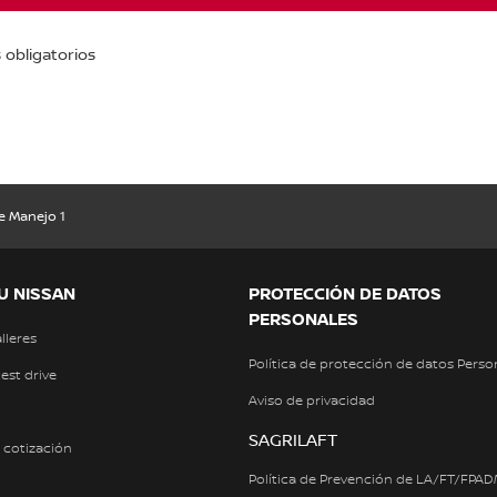
obligatorios
e Manejo 1
U NISSAN
PROTECCIÓN DE DATOS
PERSONALES
alleres
Política de protección de datos Perso
test drive
Aviso de privacidad
SAGRILAFT
a cotización
Política de Prevención de LA/FT/FPA