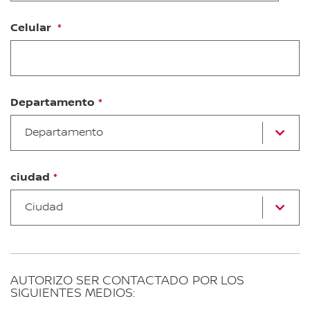
Celular
Departamento
Se
Departamento
u
d
la
li
ciudad
Ci
Ciudad
AUTORIZO SER CONTACTADO POR LOS
SIGUIENTES MEDIOS: