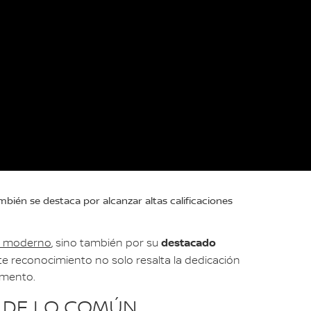
bién se destaca por alcanzar altas calificaciones
destacado
 y moderno
, sino también por su
Este reconocimiento no solo resalta la dedicación
gmento.
 DE LO COMÚN