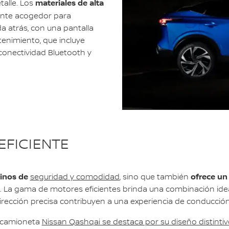
materiales de alta
talle. Los
nte acogedor para
a atrás, con una pantalla
etenimiento, que incluye
 conectividad Bluetooth y
EFICIENTE
inos de
ofrece un
seguridad y comodidad
, sino que también
 La gama de motores eficientes brinda una combinación ideal
irección precisa contribuyen a una experiencia de conducción 
a camioneta
Nissan Qashqai se destaca por su diseño distinti