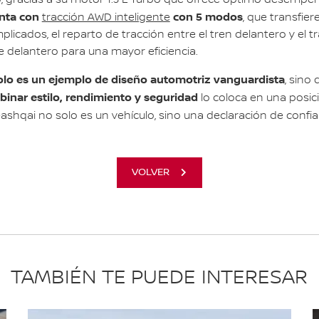
 gracias a su motor 1.3 L Turbo que ofrece óptimo desempeñ
nta con
con 5 modos
tracción AWD inteligente
, que transfie
icados, el reparto de tracción entre el tren delantero y el t
je delantero para una mayor eficiencia.
olo es un ejemplo de diseño automotriz vanguardista
, sino
inar estilo, rendimiento y seguridad
lo coloca en una posic
 Qashqai no solo es un vehículo, sino una declaración de confia
VOLVER
TAMBIÉN TE PUEDE INTERESAR