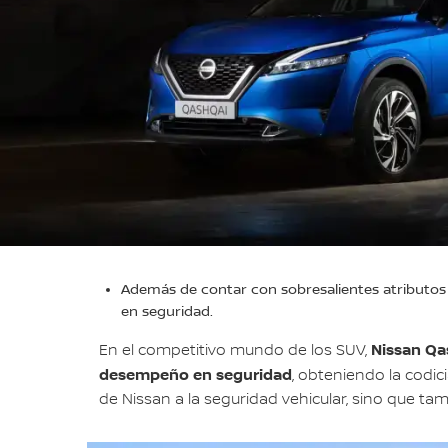
Además de contar con sobresalientes atributos d
en seguridad.
Nissan Qa
En el competitivo mundo de los SUV,
desempeño en seguridad
, obteniendo la codic
de Nissan a la seguridad vehicular, sino que ta