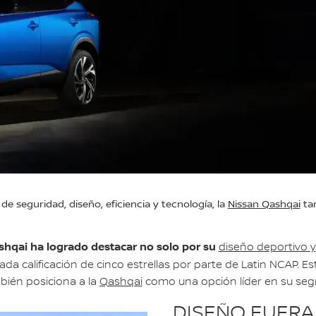
e seguridad, diseño, eficiencia y tecnología, la
Nissan Qashqai
tam
shqai ha logrado destacar no solo por su
diseño deportivo
iada calificación de cinco estrellas por parte de Latin NCAP. 
mbién posiciona a la
Qashqai
como una opción líder en su se
DISEÑO FUERA