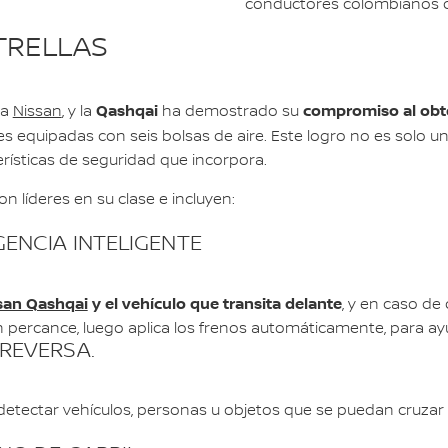
conductores colombianos qu
TRELLAS
Qashqai
compromiso al obten
ra
Nissan
, y la
ha demostrado su
nes equipadas con seis bolsas de aire. Este logro no es solo u
rísticas de seguridad que incorpora.
n líderes en su clase e incluyen:
ENCIA INTELIGENTE
san Qashqai
y el vehículo que transita delante
, y en caso de
un percance, luego aplica los frenos automáticamente, para ayu
REVERSA.
 detectar vehículos, personas u objetos que se puedan cruzar en