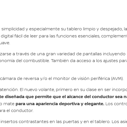
simplicidad y especialmente su tablero limpio y despejado, l
 digital fácil de leer para las funciones esenciales, compl
uave.
lazarse a través de una gran variedad de pantallas incluyendo 
nomía del combustible. También da acceso a los ajustes para 
a cámara de reversa y/o el monitor de visión periférica (AVM).
atención. El nuevo volante, primero en su clase en ser incor
e diseñada que permite que el alcance del conductor sea n
para una apariencia deportiva y elegante.
mo mate
Los contro
ra el conductor.
sertos contrastantes en las puertas y en el tablero. Los asi