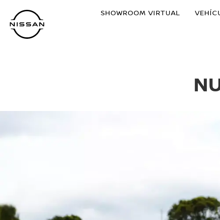
Ir
SHOWROOM VIRTUAL
VEHÍC
al
contenido
principal
NU