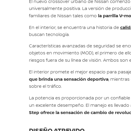
El nuevo crossover urbano de Nissan comenzó su
universalmente positiva. La versión de producc
la parrilla V-m
familiares de Nissan tales como
calid
En el interior, se encuentra una historia de
buscan tecnología.
Características avanzadas de seguridad se encu
objetos en movimiento (MOD), el primero de ello
riesgos fuera de su línea de visión. Ambos son el
El interior promete el mejor espacio para pasaj
que brinda una sensación deportiva
, mientras
sobre el tráfico.
La potencia es proporcionada por un confiabl
un excelente desempeño. El manejo es llevado 
Step ofrece la sensación de cambio de revol
DISEÑO ATREVIDO