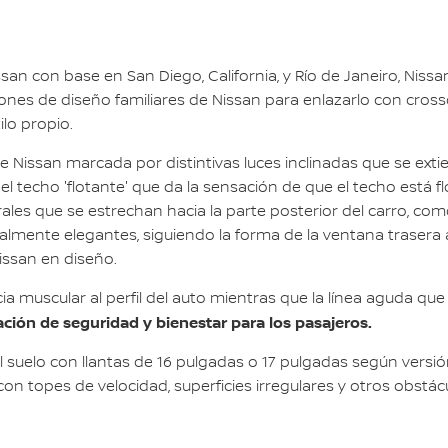
an con base en San Diego, California, y Río de Janeiro, Nis
es de diseño familiares de Nissan para enlazarlo con cross
lo propio.
 de Nissan marcada por distintivas luces inclinadas que se e
l techo 'flotante' que da la sensación de que el techo está f
rales que se estrechan hacia la parte posterior del carro, com
mente elegantes, siguiendo la forma de la ventana trasera al
issan en diseño.
 muscular al perfil del auto mientras que la línea aguda que s
ción de seguridad y bienestar para los pasajeros.
l suelo con llantas de 16 pulgadas o 17 pulgadas según versi
 con topes de velocidad, superficies irregulares y otros obs