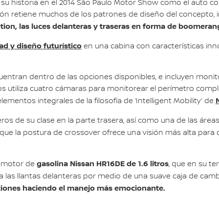
 historia en el 2014 São Paulo Motor Show como el auto conc
ión retiene muchos de los patrones de diseño del concepto, 
otion, las luces delanteras y traseras en forma de boomerang
ad y diseño futurístico
en una cabina con características inn
entran dentro de las opciones disponibles, e incluyen monitor
s utiliza cuatro cámaras para monitorear el perímetro comple
ementos integrales de la filosofía de ‘Intelligent Mobility’ de
eros de su clase en la parte trasera, así como una de las áre
 que la postura de crossover ofrece una visión más alta para d
gasolina Nissan HR16DE de 1.6 litros
e motor de
, que en su te
a las llantas delanteras por medio de una suave caja de cam
uciones haciendo el manejo más emocionante.