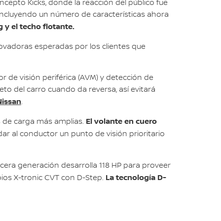
epto Kicks, donde la reacción del público fue
incluyendo un número de características ahora
 y el techo flotante.
ovadoras esperadas por los clientes que
 de visión periférica (AVM) y detección de
to del carro cuando da reversa, así evitará
Nissan
.
El volante en cuero
as de carga más amplias.
ar al conductor un punto de visión prioritario
rcera generación desarrolla 118 HP para proveer
La tecnología D-
bios X-tronic CVT con D-Step.