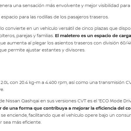
enera una sensación más envolvente y mejor visibilidad para 
pacio para las rodillas de los pasajeros traseros.
i lo convierte en un vehículo versátil de cinco plazas que d
El maletero es un espacio de carg
lteros, parejas y familias.
 que aumenta al plegar los asientos traseros con división 60/
que permite ajustar estantes y divisores.
 2.0L con 20.4 kg-m a 4.400 rpm, así como una transmisión
e.
e Nissan Qashqai en sus versiones CVT es el “ECO Mode Driv
de una forma que contribuya a mejorar la eficiencia del c
 enciende, facilitando que el vehículo opere bajo un consu
 sea más eficiente.