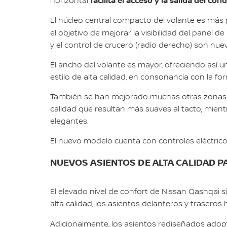
facilita el acceso y la salida del con
horizontal
El núcleo central compacto del volante es más
el objetivo de mejorar la visibilidad del panel 
y el control de crucero (radio derecho) son nue
El ancho del volante es mayor, ofreciendo así 
estilo de alta calidad, en consonancia con la fo
También se han mejorado muchas otras zonas del
calidad que resultan más suaves al tacto, mient
elegantes.
El nuevo modelo cuenta con controles eléctricos
NUEVOS ASIENTOS DE ALTA CALIDAD 
El elevado nivel de confort de Nissan Qashqai s
alta calidad, los asientos delanteros y trasero
Adicionalmente, los asientos rediseñados adopta