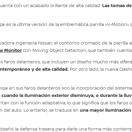
Las tomas de 
uenta con un acabado brillante de alta calidad.
ai es la última versión de la emblemática parrilla «V-Motion» 
adora ingeniería Nissan, el contorno cromado de la parrilla 
ew Monitor
con Moving Object Detection, que también cuenta c
evos faros delanteros, que incluyen un diseño mucho más dif
ntemporáneo y de alta calidad.
Por otro lado, la nueva Qashq
ai en sus faros delanteros son la incorporación del sistema 
 cuando la iluminación exterior disminuya, o durante la llu
ntan con la función adaptativa, lo que significa que los faros
una mayor iluminación 
n del auto. Lo anterior, se traduce en
 rediseñó la defensa trasera para darle una forma más conte