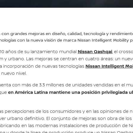
 con grandes mejoras en diseño, calidad, tecnología y rendimient
ologías con la nueva visión de marca Nissan Intelligent Mobilit
Nissan Qashqai
 10 años de su lanzamiento mundial
, el cros
ium y urbano. Las mejoras se centran en cuatro áreas: un nu
Nissan Intelligent Mob
 la incorporación de nuevas tecnologías
 nuevo nivel.
uenta con más de 3.3 millones de unidades vendidas en el mund
en América Latina mantiene una posición privilegiada 
 que
as percepciones de los consumidores y en las opiniones de n
er urbano definitivo. El conjunto de mejoras son obra de los
abricando en las modernas instalaciones de producción de Ni
ropa y donde la línea de producción produce un Nissan Qashq