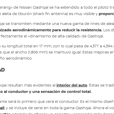
rang» de Nissan Qashqai se ha extendido a todo el piloto tra
proporc
e aleta de tiburón (shark fin antenna) es muy visible y
ashqai se transmiten mediante una nueva gama de rines de ale
mizado aerodinámicamente para reducir la resistencia.
Los d
rfectamente el «dinamismo de alta calidad» de Qashqai.
 longitud total en 17 mm, con lo cual pasa de 4,377 a 4,394 
s que el ancho (1,806 mm) se mantuvo igual. Estas mejoras e
ño aerodinámico.
AD
interior del auto
hqai resultan más evidentes al
. Éstas se tra
do al conductor y una sensación de control total.
olante será lo primero que verá el conductor. Es el mismo di
ail
, y se incluye de serie en toda la gama Qashqai. Ahora el vo