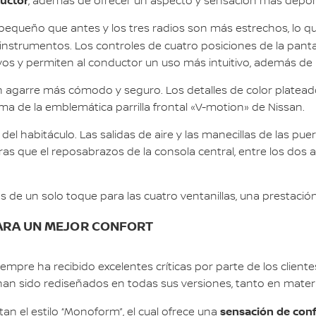
ductor
, además de ofrecer un aspecto y sensación más depor
 pequeño que antes y los tres radios son más estrechos, lo 
de instrumentos. Los controles de cuatro posiciones de la panta
vos y permiten al conductor un uso más intuitivo, además de r
un agarre más cómodo y seguro. Los detalles de color platead
rma de la emblemática parrilla frontal «V-motion» de Nissan.
 habitáculo. Las salidas de aire y las manecillas de las pu
ras que el reposabrazos de la consola central, entre los dos
 de un solo toque para las cuatro ventanillas, una prestació
PARA UN MEJOR CONFORT
iempre ha recibido excelentes críticas por parte de los clien
s han sido rediseñados en todas sus versiones, tanto en mater
sensación de con
n el estilo “Monoform”, el cual ofrece una