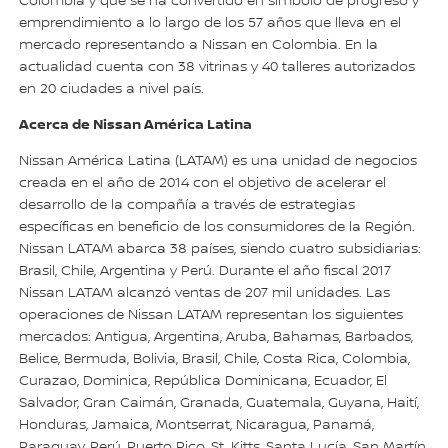
Colombia y que se ha convertido en símbolo de progreso y
emprendimiento a lo largo de los 57 años que lleva en el
mercado representando a Nissan en Colombia. En la
actualidad cuenta con 38 vitrinas y 40 talleres autorizados
en 20 ciudades a nivel país.
Acerca de Nissan América Latina
Nissan América Latina (LATAM) es una unidad de negocios
creada en el año de 2014 con el objetivo de acelerar el
desarrollo de la compañía a través de estrategias
específicas en beneficio de los consumidores de la Región.
Nissan LATAM abarca 38 países, siendo cuatro subsidiarias:
Brasil, Chile, Argentina y Perú. Durante el año fiscal 2017
Nissan LATAM alcanzó ventas de 207 mil unidades. Las
operaciones de Nissan LATAM representan los siguientes
mercados: Antigua, Argentina, Aruba, Bahamas, Barbados,
Belice, Bermuda, Bolivia, Brasil, Chile, Costa Rica, Colombia,
Curazao, Dominica, República Dominicana, Ecuador, El
Salvador, Gran Caimán, Granada, Guatemala, Guyana, Haití,
Honduras, Jamaica, Montserrat, Nicaragua, Panamá,
Paraguay, Perú, Puerto Rico, St. Kitts, Santa Lucía, San Martín,