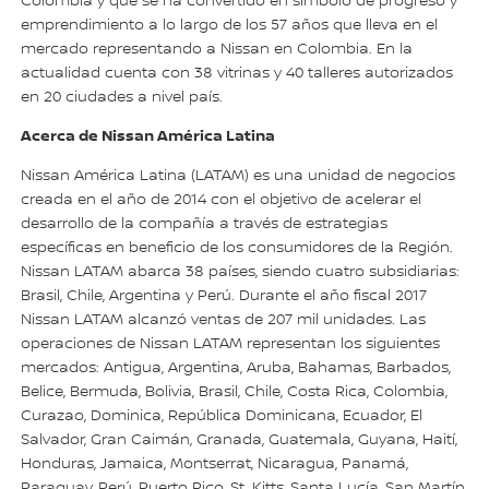
Colombia y que se ha convertido en símbolo de progreso y
emprendimiento a lo largo de los 57 años que lleva en el
mercado representando a Nissan en Colombia. En la
actualidad cuenta con 38 vitrinas y 40 talleres autorizados
en 20 ciudades a nivel país.
Acerca de Nissan América Latina
Nissan América Latina (LATAM) es una unidad de negocios
creada en el año de 2014 con el objetivo de acelerar el
desarrollo de la compañía a través de estrategias
específicas en beneficio de los consumidores de la Región.
Nissan LATAM abarca 38 países, siendo cuatro subsidiarias:
Brasil, Chile, Argentina y Perú. Durante el año fiscal 2017
Nissan LATAM alcanzó ventas de 207 mil unidades. Las
operaciones de Nissan LATAM representan los siguientes
mercados: Antigua, Argentina, Aruba, Bahamas, Barbados,
Belice, Bermuda, Bolivia, Brasil, Chile, Costa Rica, Colombia,
Curazao, Dominica, República Dominicana, Ecuador, El
Salvador, Gran Caimán, Granada, Guatemala, Guyana, Haití,
Honduras, Jamaica, Montserrat, Nicaragua, Panamá,
Paraguay, Perú, Puerto Rico, St. Kitts, Santa Lucía, San Martín,