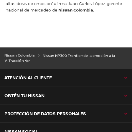
altas dosis de emoción” afirma Juan Carlos López, gerente
Nissan Colombia.
nacional de mercadeo de
Nissan Colombia
Nissan NP300 Frontier: de la emoción a la
‘A-Tracción 4x4’
ATENCIÓN AL CLIENTE
OBTÉN TU NISSAN
PROTECCIÓN DE DATOS PERSONALES
NISSAN SOCIAL