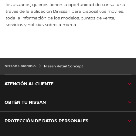
los usuarios, quienes tienen la oportunidad de consultar a
través de la aplicación Dinissan para dispositivos móviles,
toda la información de los modelos, puntos de venta,
servicios y noticias sobre la marca.
Nissan Colombia
Nissan Retail Concept
ATENCIÓN AL CLIENTE
OBTÉN TU NISSAN
PROTECCIÓN DE DATOS PERSONALES