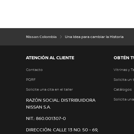
Nissan Colombia
Una Idea para cambiar la Historia
ATENCIÓN AL CLIENTE
OBTÉN T
Contacto
Vitrinas y T
PQRF
Solicita un 
Solicite una cita en el taller
Catálogos
Solicita un
RAZÓN SOCIAL: DISTRIBUIDORA
NISSAN S.A.
NIT.: 860.001307-0
DIRECCIÓN: CALLE 13 NO. 50 - 69,