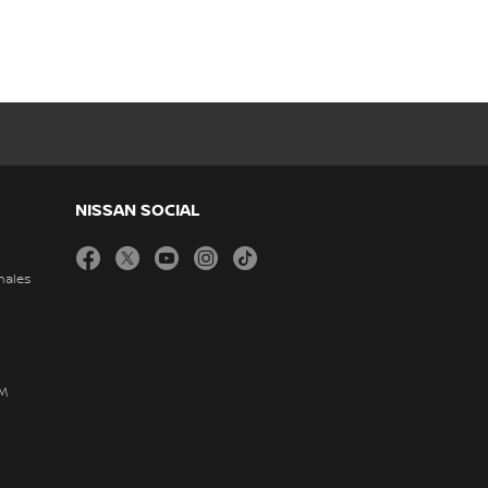
NISSAN SOCIAL
facebook
twitter
youtube
instagram
tiktok
nales
DM