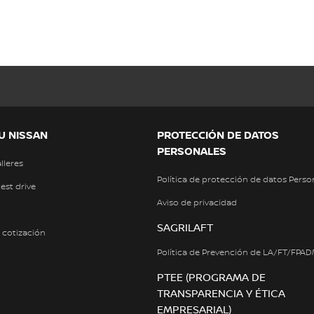
U NISSAN
PROTECCIÓN DE DATOS
PERSONALES
alleres
Política de protección de datos Perso
test drive
Aviso de privacidad
SAGRILAFT
a cotización
Política de Prevención de LA/FT/FPA
PTEE (PROGRAMA DE
TRANSPARENCIA Y ÉTICA
EMPRESARIAL)