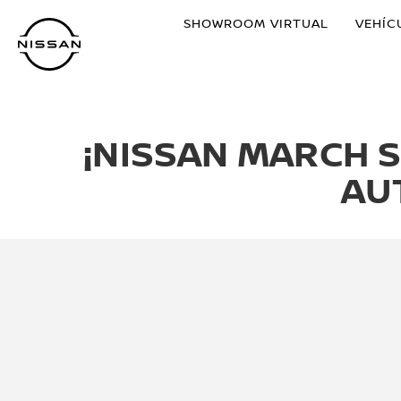
Ir
SHOWROOM VIRTUAL
VEHÍC
al
contenido
principal
¡NISSAN MARCH 
AU