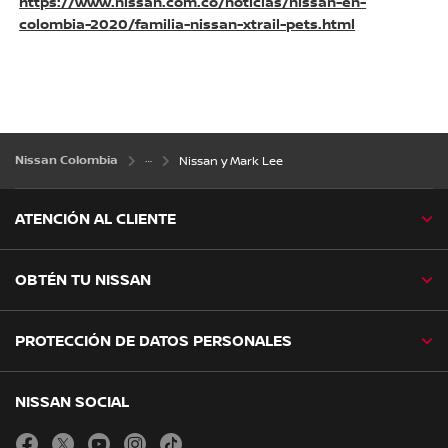
https://www.nissan.com.co/noticias/nissan-en-
colombia-2020/familia-nissan-xtrail-pets.html
Nissan Colombia
Nissan y Mark Lee
ATENCIÓN AL CLIENTE
OBTÉN TU NISSAN
PROTECCIÓN DE DATOS PERSONALES
NISSAN SOCIAL
facebook
twitter
youtube
instagram
tiktok