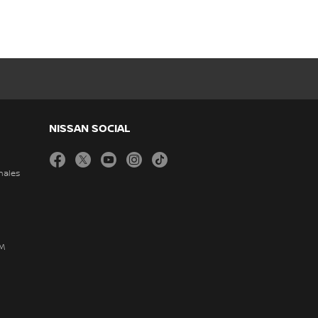
NISSAN SOCIAL
facebook
twitter
youtube
instagram
tiktok
nales
DM