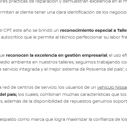
ores prácticas de reparación y demuestran excelencia en el m
ermiten al cliente tener una clara identificación de los negoc
reconocimiento especial a Talle
 CPT, este año se brindó un
 y autocrítico que le permite al técnico perfeccionar su labor f
reconocen la excelencia en gestión empresarial
que
, el uso 
edio ambiente en nuestros talleres, seguimos trabajando co
de servicio integrada y el mejor sistema de Posventa del país
red de centros de servicio, los usuarios de un
vehículo Niss
del país;
los cuales, combinan muchas características que los 
es, además de la disponibilidad de repuestos genuinos soport
 respaldo como marca que logra maximizar la confianza de los