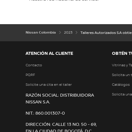
Nissan Colombia
2023
Talleres Autorizados S.A obti
ATENCIÓN AL CLIENTE
OBTÉN T
Contacto
Vitrinas y T
PQRF
Solicita un 
Solicite una cita en el taller
Catálogos
Solicita un
RAZÓN SOCIAL: DISTRIBUIDORA
NISSAN S.A.
NIT.: 860.001307-0
DIRECCIÓN: CALLE 13 NO. 50 - 69,
EN LA CIUDAD DE BOGOTÁ, D.C.