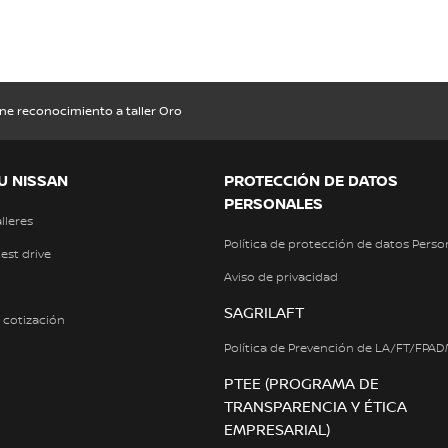
ene reconocimiento a taller Oro
U NISSAN
PROTECCIÓN DE DATOS
PERSONALES
alleres
Política de protección de datos Perso
test drive
Aviso de privacidad
SAGRILAFT
a cotización
Política de Prevención de LA/FT/FPA
PTEE (PROGRAMA DE
TRANSPARENCIA Y ÉTICA
EMPRESARIAL)