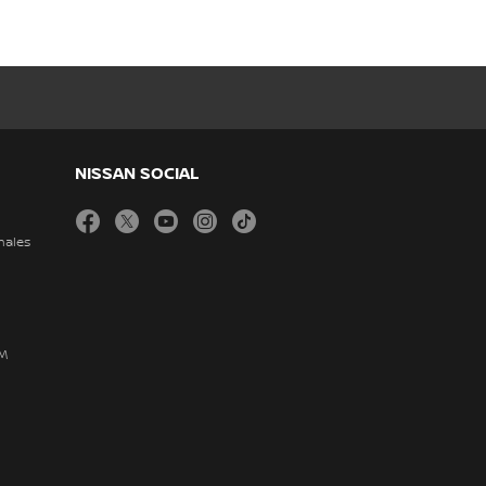
NISSAN SOCIAL
facebook
twitter
youtube
instagram
tiktok
nales
DM