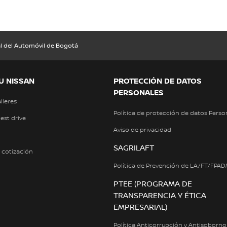
al del Automóvil de Bogotá
U NISSAN
PROTECCIÓN DE DATOS
PERSONALES
alleres
Política de protección de datos Perso
test drive
Aviso de privacidad
SAGRILAFT
a cotización
Política de Prevención de LA/FT/FPA
PTEE (PROGRAMA DE
TRANSPARENCIA Y ÉTICA
EMPRESARIAL)
Política Anticorrupción y Antisoborno