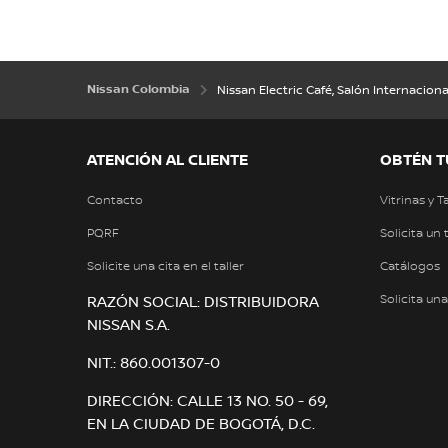
Nissan Colombia
Nissan Electric Café, Salón Internacion
ATENCIÓN AL CLIENTE
OBTÉN T
Contacto
Vitrinas y T
PQRF
Solicita un 
Solicite una cita en el taller
Catálogos
Solicita un
RAZÓN SOCIAL: DISTRIBUIDORA
NISSAN S.A.
NIT.: 860.001307-0
DIRECCIÓN: CALLE 13 NO. 50 - 69,
EN LA CIUDAD DE BOGOTÁ, D.C.