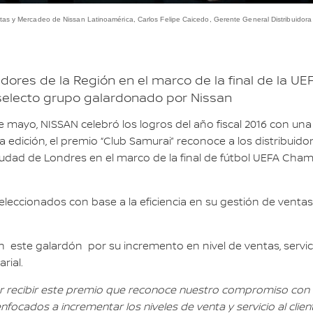
tas y Mercadeo de Nissan Latinoamérica, Carlos Felipe Caicedo, Gerente General Distribuidora 
idores de la Región en el marco de la final de la 
l selecto grupo galardonado por Nissan
 de mayo, NISSAN celebró los logros del año fiscal 2016 con 
a edición, el premio “Club Samurai” reconoce a los distribu
a ciudad de Londres en el marco de la final de fútbol UEFA Ch
eccionados con base a la eficiencia en su gestión de ventas y
 este galardón por su incremento en nivel de ventas, servici
rial.
nor recibir este premio que reconoce nuestro compromiso con 
ocados a incrementar los niveles de venta y servicio al clie