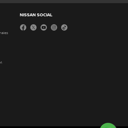
NISSAN SOCIAL
facebook
twitter
youtube
instagram
tiktok
nales
DM