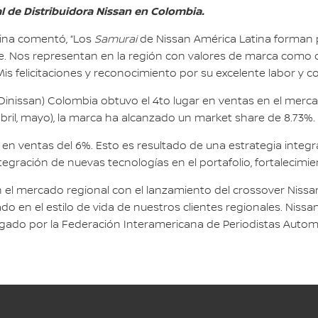
l de Distribuidora Nissan en Colombia.
tina comentó, “Los
Samurai
de Nissan América Latina forman p
te. Nos representan en la región con valores de marca como di
s felicitaciones y reconocimiento por su excelente labor y c
n (Dinissan) Colombia obtuvo el 4to lugar en ventas en el mer
abril, mayo), la marca ha alcanzado un market share de 8.73%.
en ventas del 6%. Esto es resultado de una estrategia integr
egración de nuevas tecnologías en el portafolio, fortalecimient
 el mercado regional con el lanzamiento del crossover Nissan 
o en el estilo de vida de nuestros clientes regionales. Nissa
ado por la Federación Interamericana de Periodistas Automot