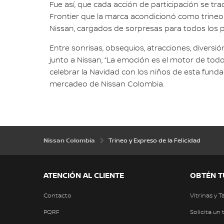
Fue así, que cada acción de participación se t
Frontier que la marca acondicionó como trineo n
Nissan, cargados de sorpresas para todos los 
Entre sonrisas, obsequios, atracciones, diversi
junto a Nissan, “La emoción es el motor de todo
celebrar la Navidad con los niños de esta funda
mercadeo de Nissan Colombia.
Nissan Colombia
Trineo y Expreso de la Felicidad
ATENCIÓN AL CLIENTE
OBTÉN T
Contacto
Vitrinas y T
PQRF
Solicita un 