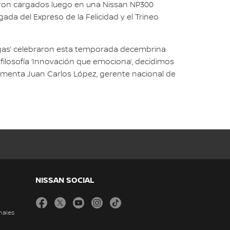
ueron cargados luego en una Nissan NP300
da del Expreso de la Felicidad y el Trineo
Pulgas’ celebraron esta temporada decembrina
filosofía ‘Innovación que emociona’, decidimos
 comenta Juan Carlos López, gerente nacional de
NISSAN SOCIAL
facebook
twitter
youtube
instagram
tiktok
nales