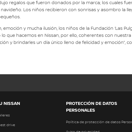
radujo regalos que fueron donados por la marca; los cuales f
avideño. Los niños recibieron con sonrisas y asombro la llega
pequeños.
ón, emoción y mucha ilusión, los niños de la Fundación ‘Las 
 lo que hacemos en Nissan, por ello, coherentes con nuestra 
ción y brindarles un día único lleno de felicidad y emoción”,
U NISSAN
PROTECCIÓN DE DATOS
PERSONALES
alleres
Política de protección de datos Perso
test drive
Aviso de privacidad