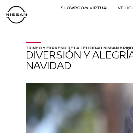
Ir
SHOWROOM VIRTUAL
VEHÍC
al
contenido
principal
TRINEO Y EXPRESO DE LA FELICIDAD NISSAN BRI
DIVERSIÓN Y ALEGRÍ
NAVIDAD