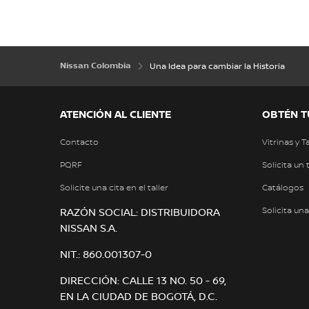
Nissan Colombia
Una Idea para cambiar la Historia
ATENCIÓN AL CLIENTE
OBTÉN T
Contacto
Vitrinas y T
PQRF
Solicita un 
Solicite una cita en el taller
Catálogos
Solicita un
RAZÓN SOCIAL: DISTRIBUIDORA
NISSAN S.A.
NIT.: 860.001307-0
DIRECCIÓN: CALLE 13 NO. 50 - 69,
EN LA CIUDAD DE BOGOTÁ, D.C.