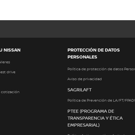
U NISSAN
PROTECCIÓN DE DATOS
PERSONALES
alleres
Política de protección de datos Perso
test drive
Aviso de privacidad
SAGRILAFT
a cotización
Política de Prevención de LA/FT/FPA
PTEE (PROGRAMA DE
TRANSPARENCIA Y ÉTICA
EMPRESARIAL)