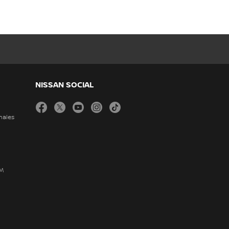
NISSAN SOCIAL
facebook
twitter
youtube
instagram
tiktok
nales
DM