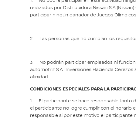
1. No podrá participar en esta actividad ningú
realizados por Distribuidora Nissan S.A (Nissan)
participar ningún ganador de Juegos Olímpicos o 
2. Las personas que no cumplan los requisitos
3. No podrán participar empleados ni funcionari
automotriz S.A., Inversiones Hacienda Cerezos 
afinidad.
CONDICIONES ESPECIALES PARA LA PARTICIPAC
1. El participante se hace responsable tanto d
el participante no logre cumplir con el horario
responsable si por este motivo el participante no