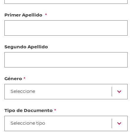
Primer Apellido
Segundo Apellido
Género
se
Seleccione
u
op
Tipo de Documento
se
Seleccione tipo
u
op