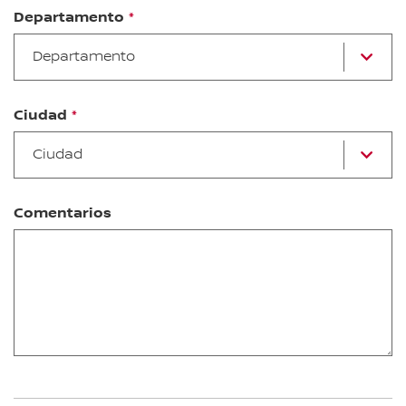
Departamento
Se
Departamento
u
d
la
li
Ciudad
lis
Ci
Ciudad
Comentarios