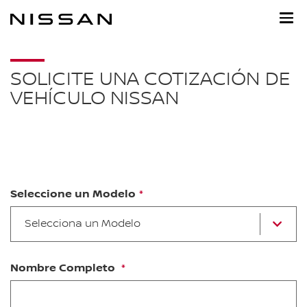
Ir
al
contenido
principal
SOLICITE UNA COTIZACIÓN DE
VEHÍCULO NISSAN
Seleccione un Modelo
Se
Selecciona un Modelo
u
m
d
la
Nombre Completo
Li