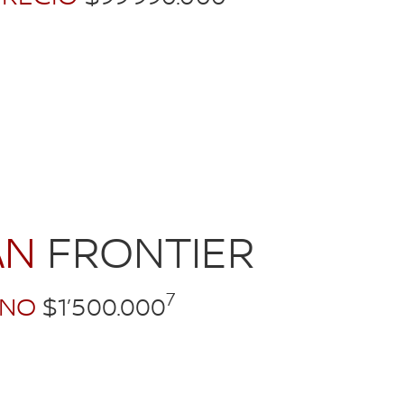
AN
FRONTIER
7
NO
$1’500.000