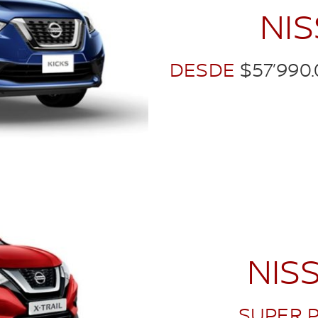
NI
DESDE
$57’990
NIS
SUPER 