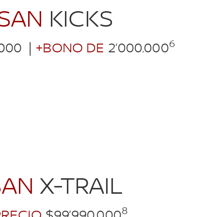
SSAN
KICKS
6
.000
|
+BONO DE
2’000.000
SAN
X-TRAIL
8
PRECIO
$99’990.000