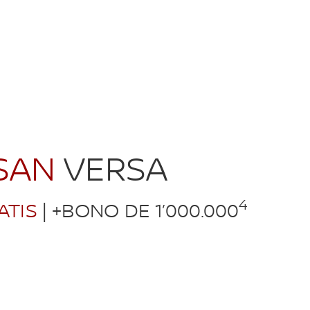
SSAN
VERSA
4
ATIS
| +BONO DE 1’000.000