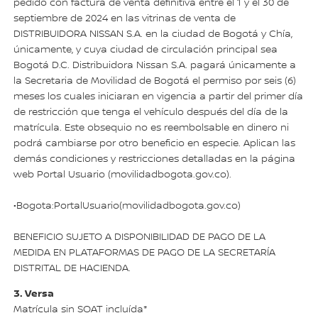
pedido con factura de venta definitiva entre el 1 y el 30 de
septiembre de 2024 en las vitrinas de venta de
DISTRIBUIDORA NISSAN S.A. en la ciudad de Bogotá y Chía,
únicamente, y cuya ciudad de circulación principal sea
Bogotá D.C. Distribuidora Nissan S.A. pagará únicamente a
la Secretaria de Movilidad de Bogotá el permiso por seis (6)
meses los cuales iniciaran en vigencia a partir del primer día
de restricción que tenga el vehículo después del día de la
matrícula. Este obsequio no es reembolsable en dinero ni
podrá cambiarse por otro beneficio en especie. Aplican las
demás condiciones y restricciones detalladas en la página
web Portal Usuario (movilidadbogota.gov.co).
•Bogota:PortalUsuario(movilidadbogota.gov.co)
BENEFICIO SUJETO A DISPONIBILIDAD DE PAGO DE LA
MEDIDA EN PLATAFORMAS DE PAGO DE LA SECRETARÍA
DISTRITAL DE HACIENDA.
3. Versa
Matrícula sin SOAT incluída*