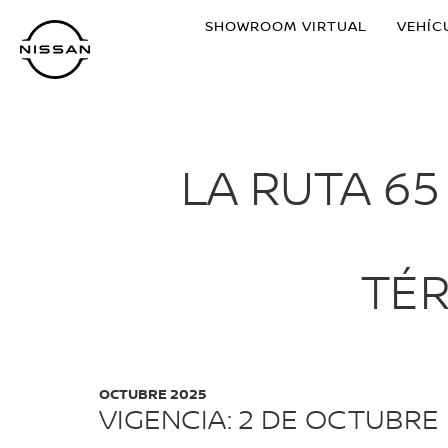
Ir
SHOWROOM VIRTUAL
VEHÍC
al
contenido
principal
LA RUTA 6
TÉR
OCTUBRE 2025
VIGENCIA: 2 DE OCTUBRE