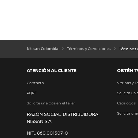
Nissan Colombia
Términos y Condiciones
Términos y
ATENCIÓN AL CLIENTE
OBTÉN T
Contacto
Vitrinas y T
PQRF
Solicita un 
Solicite una cita en el taller
Catálogos
Solicita un
RAZÓN SOCIAL: DISTRIBUIDORA
NISSAN S.A.
NIT.: 860.001307-0