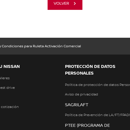
VOLVER
 Condiciones para Ruleta Activación Comercial
U NISSAN
PROTECCIÓN DE DATOS
PERSONALES
alleres
Política de protección de datos Perso
test drive
Aviso de privacidad
SAGRILAFT
a cotización
Política de Prevención de LA/FT/FPA
PTEE (PROGRAMA DE