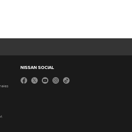
NISSAN SOCIAL
facebook
twitter
youtube
instagram
tiktok
nales
DM