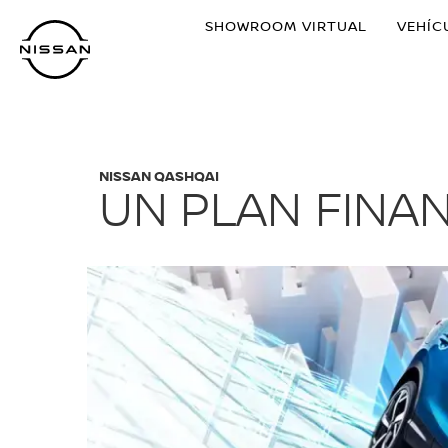
Ir
SHOWROOM VIRTUAL
VEHÍC
al
contenido
principal
NISSAN QASHQAI
UN PLAN FINAN