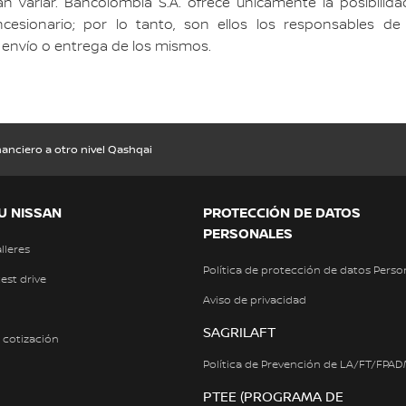
variar. Bancolombia S.A. ofrece únicamente la posibilidad
esionario; por lo tanto, son ellos los responsables de la 
el envío o entrega de los mismos.
nanciero a otro nivel Qashqai
U NISSAN
PROTECCIÓN DE DATOS
PERSONALES
alleres
Política de protección de datos Perso
test drive
Aviso de privacidad
SAGRILAFT
a cotización
Política de Prevención de LA/FT/FPA
PTEE (PROGRAMA DE