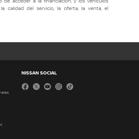
 de acceder a la financiación, y los vehículos
calidad del servicio, la oferta, la venta, el
NISSAN SOCIAL
facebook
twitter
youtube
instagram
tiktok
nales
DM