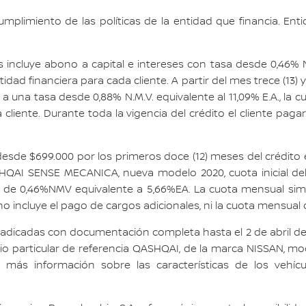
mplimiento de las políticas de la entidad que financia. Enti
incluye abono a capital e intereses con tasa desde 0,46% N
idad financiera para cada cliente. A partir del mes trece (13) y 
 una tasa desde 0,88% N.M.V. equivalente al 11,09% E.A., la c
 cliente. Durante toda la vigencia del crédito el cliente pag
esde $699.000 por los primeros doce (12) meses del crédito e
HQAI SENSE MECANICA, nueva modelo 2020, cuota inicial del
s de 0,46%NMV equivalente a 5,66%EA. La cuota mensual simu
o incluye el pago de cargos adicionales, ni la cuota mensual de
radicadas con documentación completa hasta el 2 de abril d
cio particular de referencia QASHQAI, de la marca NISSAN, mo
a más información sobre las características de los vehí