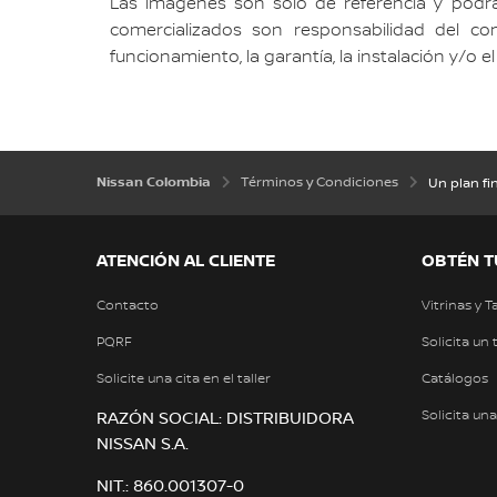
Las imágenes son sólo de referencia y podrán 
comercializados son responsabilidad del conc
funcionamiento, la garantía, la instalación y/o 
Nissan Colombia
Términos y Condiciones
Un plan fi
ATENCIÓN AL CLIENTE
OBTÉN T
Contacto
Vitrinas y T
PQRF
Solicita un 
Solicite una cita en el taller
Catálogos
Solicita un
RAZÓN SOCIAL: DISTRIBUIDORA
NISSAN S.A.
NIT.: 860.001307-0