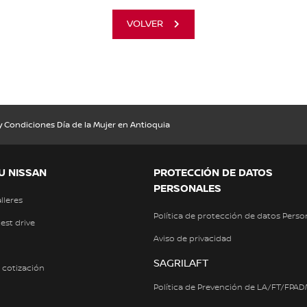
VOLVER
 Condiciones Día de la Mujer en Antioquia
U NISSAN
PROTECCIÓN DE DATOS
PERSONALES
alleres
Política de protección de datos Perso
test drive
Aviso de privacidad
SAGRILAFT
a cotización
Política de Prevención de LA/FT/FPA