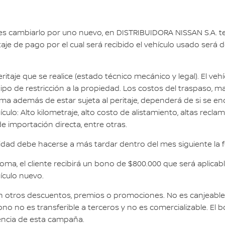
eres cambiarlo por uno nuevo, en DISTRIBUIDORA NISSAN S.A. 
je de pago por el cual será recibido el vehículo usado será 
ritaje que se realice (estado técnico mecánico y legal). El veh
o de restricción a la propiedad. Los costos del traspaso, ma
oma además de estar sujeta al peritaje, dependerá de si se enc
culo: Alto kilometraje, alto costo de alistamiento, altas recl
de importación directa, entre otras.
lidad debe hacerse a más tardar dentro del mes siguiente la 
a, el cliente recibirá un bono de $800.000 que será aplicable 
hículo nuevo.
otros descuentos, premios o promociones. No es canjeable p
o no es transferible a terceros y no es comercializable. El b
gencia de esta campaña.