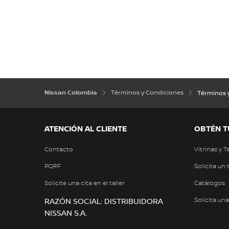
Nissan Colombia
Términos y Condiciones
Términos y
ATENCIÓN AL CLIENTE
OBTÉN T
Contacto
Vitrinas y T
PQRF
Solicita un 
Solicite una cita en el taller
Catálogos
Solicita un
RAZÓN SOCIAL: DISTRIBUIDORA
NISSAN S.A.