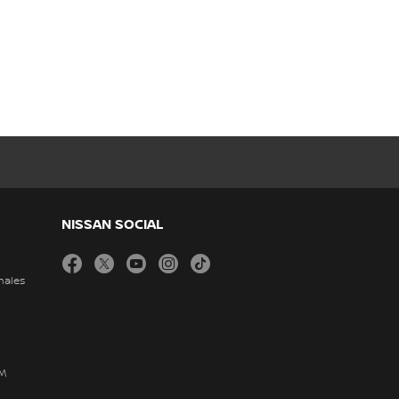
NISSAN SOCIAL
facebook
twitter
youtube
instagram
tiktok
nales
DM