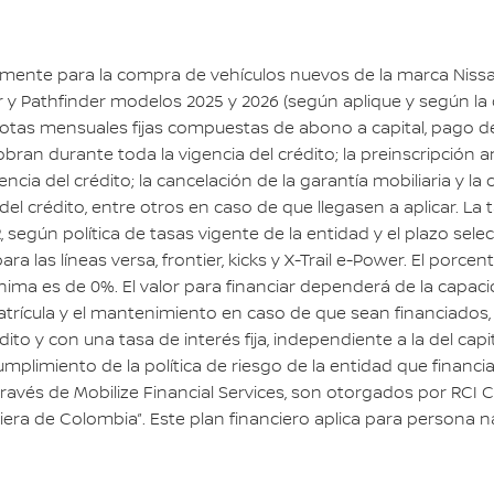
camente para la compra de vehículos nuevos de la marca Nissan 
er y Pathfinder modelos 2025 y 2026 (según aplique y según la d
 cuotas mensuales fijas compuestas de abono a capital, pago 
bran durante toda la vigencia del crédito; la preinscripción a
vigencia del crédito; la cancelación de la garantía mobiliaria y
del crédito, entre otros en caso de que llegasen a aplicar. La
BR, según política de tasas vigente de la entidad y el plazo sel
 las líneas versa, frontier, kicks y X-Trail e-Power. El porce
mínima es de 0%. El valor para financiar dependerá de la capac
matrícula y el mantenimiento en caso de que sean financiados,
édito y con una tasa de interés fija, independiente a la del capit
mplimiento de la política de riesgo de la entidad que financia
 través de Mobilize Financial Services, son otorgados por RC
era de Colombia”. Este plan financiero aplica para persona nat