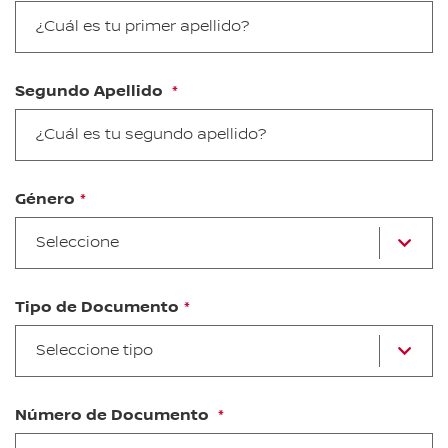
Segundo Apellido
Género
se
Seleccione
u
op
Tipo de Documento
Se
Seleccione tipo
u
op
Número de Documento