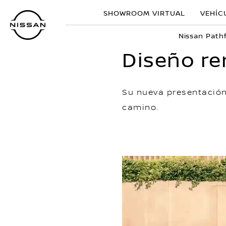
Ir
SHOWROOM VIRTUAL
VEHÍC
al
contenido
Nissan Path
principal
Diseño re
Su nueva presentación 
camino.