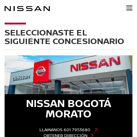
Ir
al
contenido
principal
SELECCIONASTE EL
SIGUIENTE CONCESIONARIO
NISSAN BOGOTÁ
MORATO
LLAMANOS
601 7953680
OBTENER DIRECCIÓN