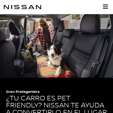
Ir
al
contenido
principal
Gran Protagonista
¿TU CARRO ES PET
FRIENDLY? NISSAN TE AYUDA
A CONVERTIRLO EN EL LUGAR