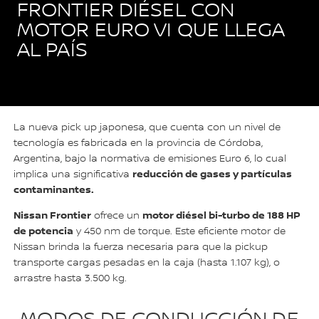
FRONTIER DIÉSEL CON
MOTOR EURO VI QUE LLEGA
AL PAÍS
La nueva pick up japonesa, que cuenta con un nivel de
tecnología es fabricada en la provincia de Córdoba,
Argentina, bajo la normativa de emisiones Euro 6, lo cual
reducción de gases y partículas
implica una significativa
contaminantes.
Nissan Frontier
motor diésel bi-turbo de 188 HP
ofrece un
de potencia
y 450 nm de torque. Este eficiente motor de
Nissan brinda la fuerza necesaria para que la pickup
transporte cargas pesadas en la caja (hasta 1.107 kg), o
arrastre hasta 3.500 kg.