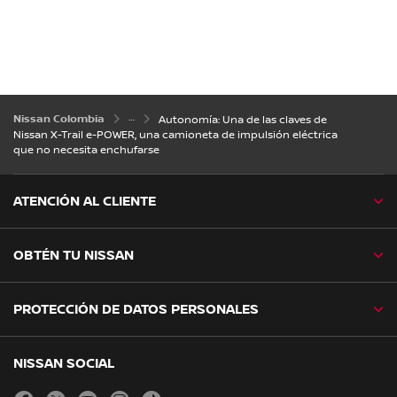
Nissan Colombia
Autonomía: Una de las claves de
Nissan X-Trail e-POWER, una camioneta de impulsión eléctrica
que no necesita enchufarse
ATENCIÓN AL CLIENTE
OBTÉN TU NISSAN
PROTECCIÓN DE DATOS PERSONALES
NISSAN SOCIAL
facebook
twitter
youtube
instagram
tiktok