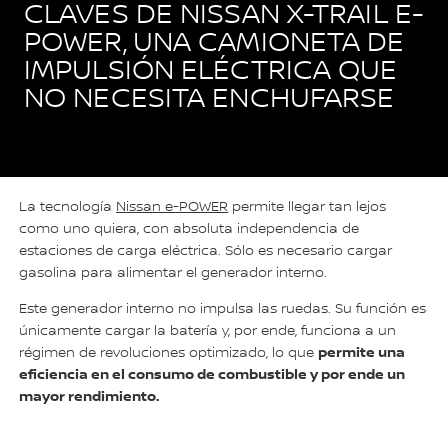
CLAVES DE NISSAN X-TRAIL E-
POWER, UNA CAMIONETA DE
IMPULSIÓN ELÉCTRICA QUE
NO NECESITA ENCHUFARSE
La tecnología
Nissan e-POWER
permite llegar tan lejos
como uno quiera, con absoluta independencia de
estaciones de carga eléctrica. Sólo es necesario cargar
gasolina para alimentar el generador interno.
Este generador interno no impulsa las ruedas. Su función es
únicamente cargar la batería y, por ende, funciona a un
permite una
régimen de revoluciones optimizado, lo que
eficiencia en el consumo de combustible y por ende un
mayor rendimiento.