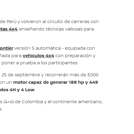
 Perú y volvieron al circuito de carreras con
tas 4x4
, enseñando técnicas valiosas para
ontier
versión S automática - equipada con
vehículos 4x4
eñada para
con preparación y
 poner a prueba a los participantes.
l 25 de septiembre y recorrerán más de 3,000
motor capaz de generar 188 hp y 449
con un
odos 4H y 4 Low
.
as (4×4) de Colombia y el continente americano,
s.