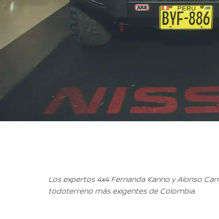
Los expertos 4x4 Fernanda Kanno y Alonso Carri
todoterreno más exigentes de Colombia.