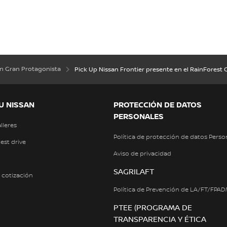
an Gran Protagonista
Pick Up Nissan Frontier presente en el RainForest 
U NISSAN
PROTECCIÓN DE DATOS
PERSONALES
alleres
Política de protección de datos Perso
test drive
Aviso de privacidad
SAGRILAFT
a cotización
Política de Prevención de LA/FT/FPA
PTEE (PROGRAMA DE
TRANSPARENCIA Y ÉTICA