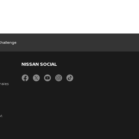
Challenge
NISSAN SOCIAL
facebook
twitter
youtube
instagram
tiktok
nales
DM