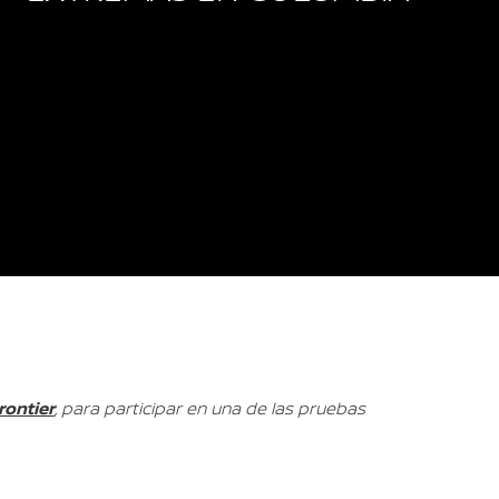
rontier
, para participar en una de las pruebas