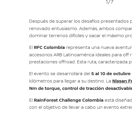
1
/7
Después de superar los desafíos presentados por
renovado entusiasmo. Además, ambos compart
dominar terrenos difíciles y sacar el máximo pr
RFC Colombia
El
representa una nueva aventur
accesorios ARB Latinoamérica ideales para off 
prestaciones offroad. Esta ruta, caracterizada 
5 al 10 de octubr
El evento se desarrollará del
Nissan F
kilómetros para llegar a su destino. La
Nm de torque, control de tracción desactivab
RainForest Challenge Colombia
El
está diseñado
con el objetivo de llevar a cabo un evento ext