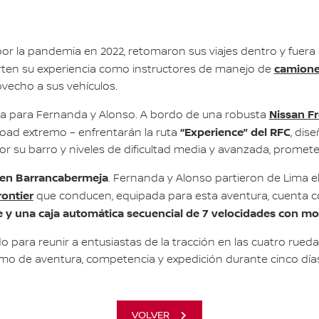
 la pandemia en 2022, retomaron sus viajes dentro y fuera de
camione
en su experiencia como instructores de manejo de
ovecho a sus vehículos.
Nissan Fr
a para Fernanda y Alonso. A bordo de una robusta
“Experience” del RFC
road extremo – enfrentarán la ruta
, dis
por su barro y niveles de dificultad media y avanzada, promete
e en Barrancabermeja
. Fernanda y Alonso partieron de Lima e
rontier
que conducen, equipada para esta aventura, cuenta 
le y una caja automática secuencial de 7 velocidades con m
 para reunir a entusiastas de la tracción en las cuatro rued
remo de aventura, competencia y expedición durante cinco día
VOLVER