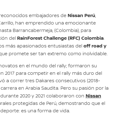
Nissan Perú
 reconocidos embajadores de
,
arrillo, han emprendido una emocionante
 hasta Barrancabermeja, (Colombia), para
RainForest Challenge (RFC) Colombia
ción del
.
off road y
los más apasionados entusiastas del
que promete ser tan extremo como inolvidable.
ovatos en el mundo del rally; formaron su
n 2017 para competir en el rally más duro del
vó a correr tres Dakares consecutivos (2018-
 carrera en Arabia Saudita. Pero su pasión por la
Nissan
; durante 2020 y 2021 colaboraron con
urales protegidas de Perú, demostrando que el
deporte: es una forma de vida.