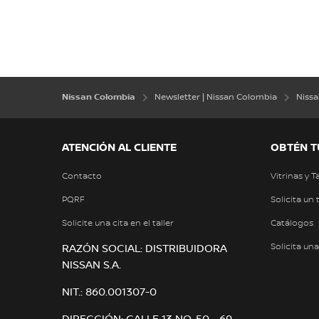
Nissan Colombia
Newsletter | Nissan Colombia
Niss
ATENCIÓN AL CLIENTE
OBTÉN T
Contacto
Vitrinas y T
PQRF
Solicita un 
Solicite una cita en el taller
Catálogos
Solicita un
RAZÓN SOCIAL: DISTRIBUIDORA
NISSAN S.A.
NIT.: 860.001307-0