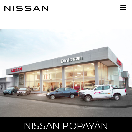
Ir
al
contenido
principal
NISSAN POPAYÁN