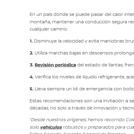
En un país donde se puede pasar del calor inten
montaña, mantener una conducción segura requ
cualquier camino:
1.
Disminuye la velocidad y evita maniobras brus
2.
Utiliza marchas bajas en descensos prolong
3.
Revisión periódica
del estado de llantas, fre
4.
Verifica los niveles de líquido refrigerante, 
5.
Lleva siempre un kit de emergencia con botiqu
Estas recomendaciones son una invitación a seg
décadas, no solo a través de innovación y tecn
“
Desde nuestros orígenes, hemos recorrido Colo
vehículos
solo
robustos y preparados para cualq