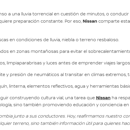
so a una lluvia torrencial en cuestión de minutos, o conducir
Nissan
iere preparación constante. Por eso,
comparte estas
cas en condiciones de lluvia, niebla o terreno resbaloso.
ados en zonas montañosas para evitar el sobrecalentamiento
nos, limpiaparabrisas y luces antes de emprender viajes largos
aceite y presión de neumáticos al transitar en climas extremos, 
ín, linterna, elementos reflectivos, agua y herramientas bási
Nissan
uir construyendo cultura vial, una tarea que
ha respa
ología, sino también promoviendo educación y conciencia en l
mbia junto a sus conductores. Hoy, reafirmamos nuestro com
uier terreno, sino también información útil para quienes hace