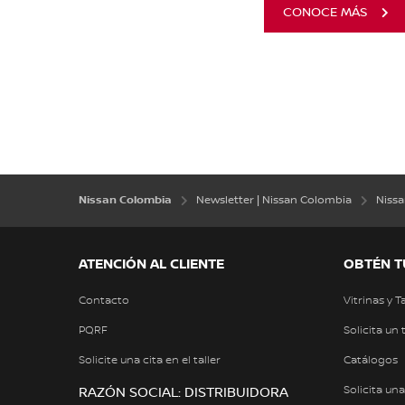
CONOCE MÁS
Nissan Colombia
Newsletter | Nissan Colombia
Niss
ATENCIÓN AL CLIENTE
OBTÉN T
Contacto
Vitrinas y T
PQRF
Solicita un 
Solicite una cita en el taller
Catálogos
Solicita un
RAZÓN SOCIAL: DISTRIBUIDORA