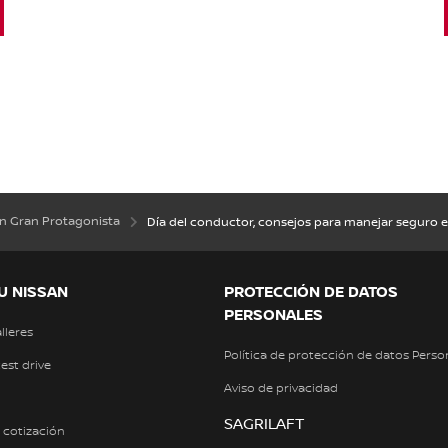
an Gran Protagonista
Día del conductor, consejos para manejar seguro 
U NISSAN
PROTECCIÓN DE DATOS
PERSONALES
alleres
Política de protección de datos Perso
test drive
Aviso de privacidad
SAGRILAFT
a cotización