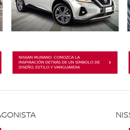
NISSAN MURANO: CONOZCA LA
INSPIRACIÓN DETRÁS DE UN SÍMBOLO DE
DISEÑO, ESTILO Y VANGUARDIA
AGONISTA
NI