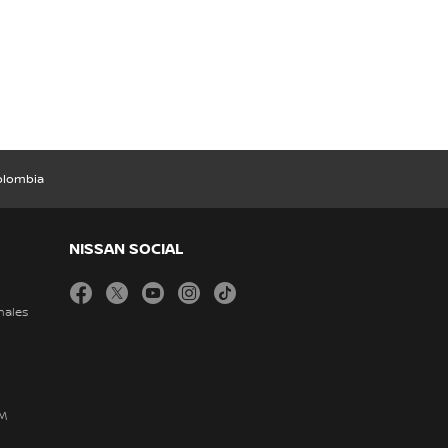
Colombia
NISSAN SOCIAL
facebook
twitter
youtube
instagram
tiktok
nales
DM