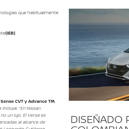
cnologías que habitualmente
(IEB)
nte
.
 Sense CVT y Advance TM
,
incluye: “
En Nissan
o un lujo. El Versa es
DISEÑADO P
nzadas al alcance de