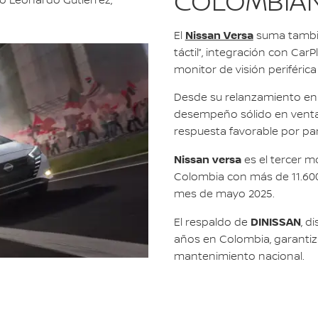
COLOMBIA
ló Leonardo Gutiérrez,
Nissan Versa
El
suma tambié
táctil”, integración con Car
monitor de visión periféric
Desde su relanzamiento en
desempeño sólido en venta
respuesta favorable por pa
Nissan versa
es el tercer 
Colombia con más de 11.600
mes de mayo 2025.
DINISSAN
El respaldo de
, d
años en Colombia, garantiza
mantenimiento nacional.