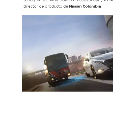
todos, sin sacrificar diseño ni accesibilidad
”, seña
Nissan Colombia
director de producto de
.