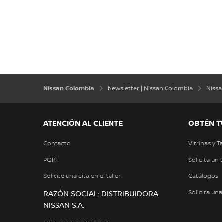
Nissan Colombia
Newsletter | Nissan Colombia
Niss
ATENCIÓN AL CLIENTE
OBTÉN T
Contacto
Vitrinas y T
PQRF
Solicita un 
Solicite una cita en el taller
Catálogos
Solicita un
RAZÓN SOCIAL: DISTRIBUIDORA
NISSAN S.A.