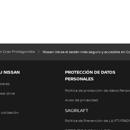
an Gran Protagonista
Nissan Versa el sedán más seguro y accesible en 
U NISSAN
PROTECCIÓN DE DATOS
PERSONALES
alleres
Política de protección de datos Perso
test drive
Aviso de privacidad
SAGRILAFT
a cotización
Política de Prevención de LA/FT/FPA