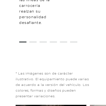
las líneas de la
carrocería
realzan su
personalidad
desafiante.
1
2
3
4
5
6
* Las imágenes son de carácter
ilustrativo. El equipamiento puede varias
de acuerdo a la versión del vehículo. Los
colores, formas y diseños pueden
presentar variaciones.