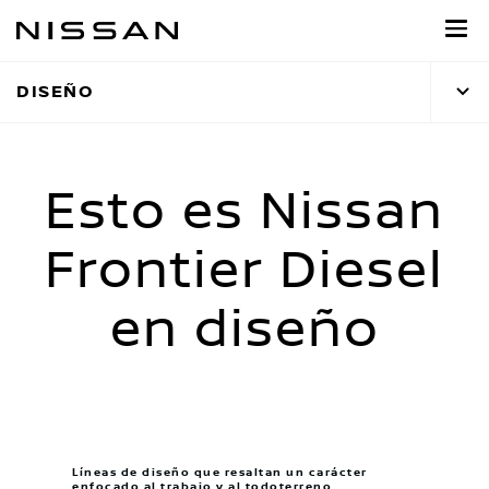
Ir
al
contenido
DISEÑO
principal
Esto es Nissan
Frontier Diesel
en diseño
Líneas de diseño que resaltan un carácter
enfocado al trabajo y al todoterreno